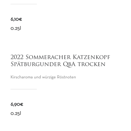
6,10€
0.25l
2022
Sommeracher Katzenkopf
Spätburgunder QbA trocken
Kirscharoma und würzige Röstnoten
6,90€
0.25l