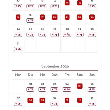
10
11
12
13
16
14
15
€
75
€
75
€
75
€
75
€
75
18
17
19
20
21
22
23
€
75
24
25
26
27
28
29
30
€
75
€
75
€
75
€
75
€
85
€
75
€
75
31
€
75
September
2026
Mon
Die
Mit
Don
Fre
Sam
Son
01
02
03
04
06
05
€
75
€
75
€
75
€
90
€
75
07
10
13
08
09
11
12
€
75
€
75
€
75