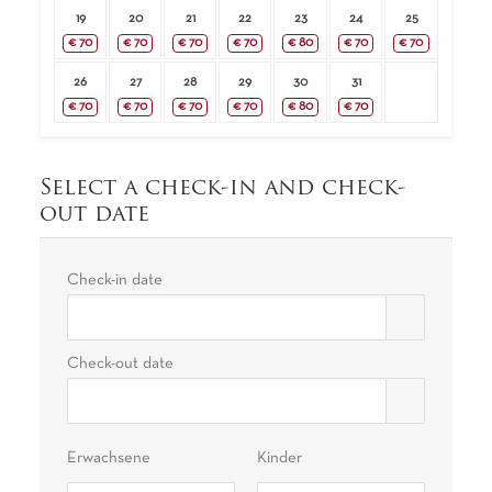
19
20
21
22
23
24
25
€
70
€
70
€
70
€
70
€
80
€
70
€
70
26
27
28
29
30
31
€
70
€
70
€
70
€
70
€
80
€
70
Select a check-in and check-
out date
Check-in date
Check-out date
Erwachsene
Kinder