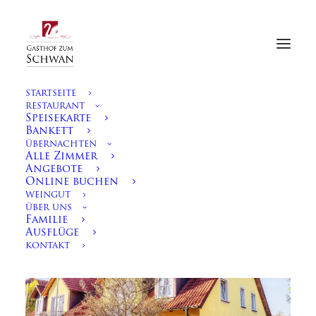
STARTSEITE
RESTAURANT
Speisekarte
Bankett
ÜBERNACHTEN
Alle Zimmer
Pension St. Urban Zimmer
Angebote
Online buchen
Standard
WEINGUT
PENSION ST. URBAN
ÜBER UNS
Familie
Ausflüge
KONTAKT