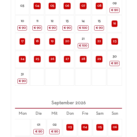
09
03
04
05
06
07
08
€
90
10
11
12
13
14
15
16
€
90
€
90
€
90
€
90
€
100
€
90
21
17
18
19
20
22
23
€
100
30
24
25
26
27
28
29
€
90
31
€
90
September
2026
Mon
Die
Mit
Don
Fre
Sam
Son
01
02
03
04
05
06
€
90
€
90