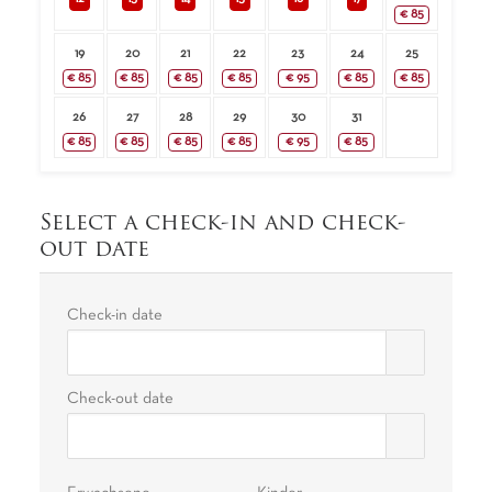
€
85
19
20
21
22
23
24
25
€
85
€
85
€
85
€
85
€
95
€
85
€
85
26
27
28
29
30
31
€
85
€
85
€
85
€
85
€
95
€
85
Select a check-in and check-
out date
Check-in date
Check-out date