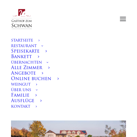
STARTSEITE
RESTAURANT
Speisekarte
Bankett
ÜBERNACHTEN
Alle Zimmer
Schwanensee
Angebote
Online buchen
Ferienwohnung 1 im
WEINGUT
Hochparterre
ÜBER UNS
Familie
SCHWANENSEE APPARTEMENTS
Ausflüge
KONTAKT